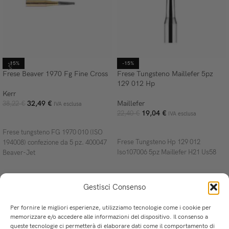
-15%
-15%
Frese Beaver 1970 Fg Fine Cross
Frese Tungsteno Maillefer 5pz
129 012 Hp
Kerr
32,49
€
Maillefer
38,22
€
IVA esclusa
19,04
€
22,40
€
IVA esclusa
AGGIUNGI AL CARRELLO
AGGIUNGI AL CARRELLO
Frese tungsteno FG 1970 010 (ISO
Frese Tungsteno Hp 129 012
194008) confezione da 5 pz. 400047
Iso107006 5pz Maillefer H21 Us58
Beaver-Jet
Gestisci Consenso
Per fornire le migliori esperienze, utilizziamo tecnologie come i cookie per
memorizzare e/o accedere alle informazioni del dispositivo. Il consenso a
queste tecnologie ci permetterà di elaborare dati come il comportamento di