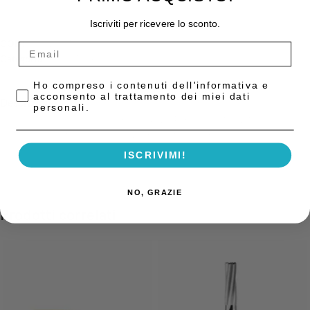
Iscriviti per ricevere lo sconto.
COD:
25582007
Categoria:
Frese Tungsteno
Privacy Policy
Ho compreso i contenuti dell'informativa e
acconsento al trattamento dei miei dati
Descrizione
personali.
Frese tungsteno per contrangolo CA-204 figura HM1S 021 (ISO
001003) confezione da anello verde 5 pz. Meisinger
ISCRIVIMI!
NO, GRAZIE
Prodotti correlati