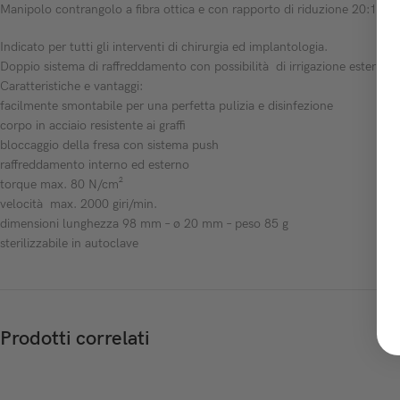
Manipolo contrangolo a fibra ottica e con rapporto di riduzione 20:1
Indicato per tutti gli interventi di chirurgia ed implantologia.
Doppio sistema di raffreddamento con possibilità di irrigazione esterna o 
Caratteristiche e vantaggi:
facilmente smontabile per una perfetta pulizia e disinfezione
corpo in acciaio resistente ai graffi
bloccaggio della fresa con sistema push
raffreddamento interno ed esterno
torque max. 80 N/cm²
velocità max. 2000 giri/min.
dimensioni lunghezza 98 mm – ø 20 mm – peso 85 g
sterilizzabile in autoclave
Prodotti correlati