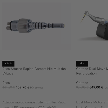
-24%
-9%
Akos Attacco Rapido Compatibile Multiflex
Coltene Dual Move 
C/Luce
Reciprocation
Akos
Coltene
109,70
€
849,00
€
144,20
€
937,96
€
IVA esclusa
IVA
AGGIUNGI AL CARRELLO
AGGIUNGI AL CARR
Attacco rapido compatibile multiflex Kavo,
Dual Move Motor Emb
luce a LED incorporata KQ2L AKOS
Unità Controllo End