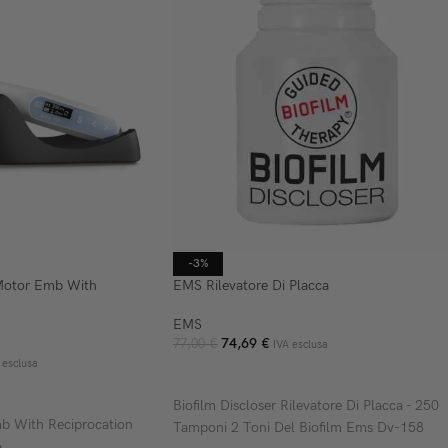
-3%
Motor Emb With
EMS Rilevatore Di Placca
EMS
74,69
€
77,00
€
IVA esclusa
 esclusa
AGGIUNGI AL CARRELLO
ELLO
Biofilm Discloser Rilevatore Di Placca - 250
 With Reciprocation
Tamponi 2 Toni Del Biofilm Ems Dv-158
o