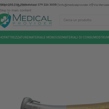
Skip to navigation
0966 255 718
(WhatsApp) 379 226 3035
info@medicalprovider.it
Via Mercada
Skip to main content
HOP
ATTREZZATURE
MATERIALE MONOUSO
MATERIALI DI CONSUMO
STRUM