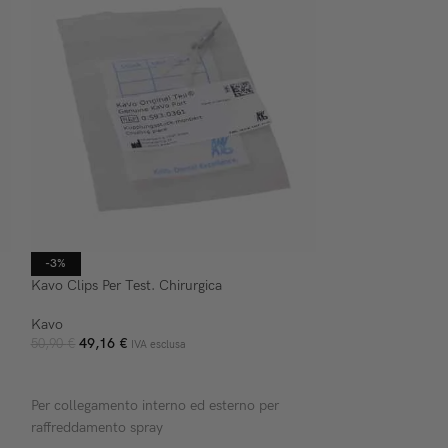
-3%
-15%
Kavo Clips Per Test. Chirurgica
Kavo Quattrocare
Kavo
Kavo
49,16
€
2.440,
50,90
€
2.876,00
€
IVA esclusa
AGGIUNGI AL CARRELLO
AGGIUNGI AL C
Per collegamento interno ed esterno per
Quattro-Care Plu
raffreddamento spray
Manipoli