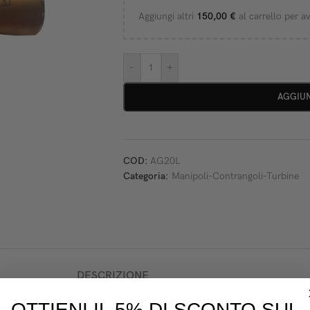
Aggiungi altri
150,00
€
al carrello per av
-
+
AGGIUN
COD:
AG20L
Categoria:
Manipoli-Contrangoli-Turbine
DESCRIZIONE
OTTIENI IL 5% DI SCONTO SUL