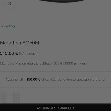
Click to enlarge
Marathon BM50M
545,00
€
IVA esclusa
Manipolo Micromotore Brushless 100SH 50000 giri / min
Aggiungi altri
150,00
€
al carrello per avere le spedizioni gratuite!
-
+
AGGIUNGI AL CARRELLO