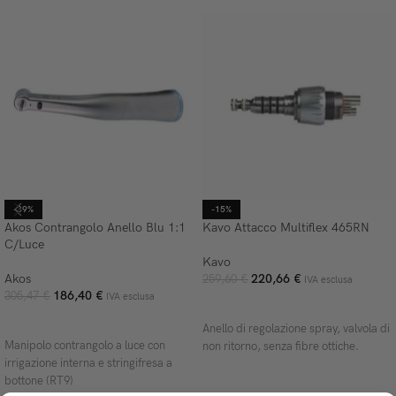
-39%
-15%
Akos Contrangolo Anello Blu 1:1
Kavo Attacco Multiflex 465RN
C/Luce
Kavo
Akos
220,66
€
259,60
€
IVA esclusa
186,40
€
305,47
€
IVA esclusa
AGGIUNGI AL CARRELLO
AGGIUNGI AL CARRELLO
Anello di regolazione spray, valvola di
Manipolo contrangolo a luce con
non ritorno, senza fibre ottiche.
irrigazione interna e stringifresa a
bottone (RT9)