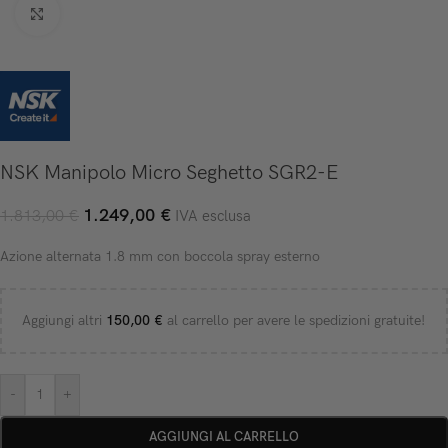
Click to enlarge
NSK Manipolo Micro Seghetto SGR2-E
1.249,00
€
1.813,00
€
IVA esclusa
Azione alternata 1.8 mm con boccola spray esterno
Aggiungi altri
150,00
€
al carrello per avere le spedizioni gratuite!
-
+
AGGIUNGI AL CARRELLO