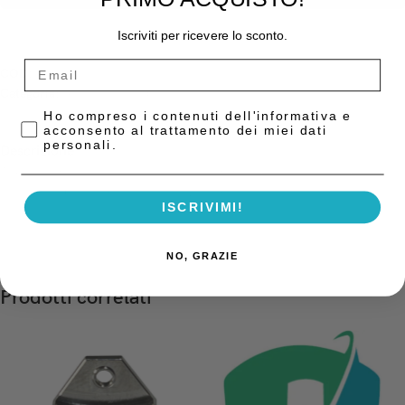
Iscriviti per ricevere lo sconto.
COD:
VLC3
Categoria:
Sistemi Ingrandenti e Luce
Privacy Policy
Ho compreso i contenuti dell'informativa e
acconsento al trattamento dei miei dati
personali.
Descrizione
Textile Pad per caschetto set ricambio di 3 spugne/fascette cingitesta
composto da 1 spugna frontale e 2 spugne laterali occipitali bianche
ISCRIVIMI!
NO, GRAZIE
Prodotti correlati