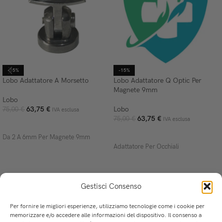
-15%
-15%
Lobo Adattatore A Morsetto
Lobo Adattatore Q Optic Per
Magnete 9mm
Lobo
63,75
€
Lobo
75,00
€
IVA esclusa
63,75
€
75,00
€
IVA esclusa
AGGIUNGI AL CARRELLO
AGGIUNGI AL CARRELLO
Da 2 A 6mm Per Magnete 9mm
Adattatore Per Occhiali
Gestisci Consenso
Per fornire le migliori esperienze, utilizziamo tecnologie come i cookie per
memorizzare e/o accedere alle informazioni del dispositivo. Il consenso a