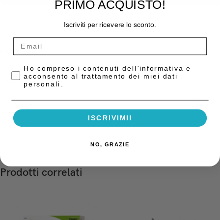
PRIMO ACQUISTO!
Iscriviti per ricevere lo sconto.
COD:
10009129
Categoria:
Compositi
Privacy Policy
Ho compreso i contenuti dell'informativa e
acconsento al trattamento dei miei dati
Descrizione
personali.
Composito bulk fluido monocromatico che si adatta al colore del dente
rendendo il restauro non visibile. Consente riempimenti sino a 4 mm.
Confezione: 1 siringa da 2 grammi e 5 cannule applicatrici.
ISCRIVIMI!
NO, GRAZIE
Prodotti correlati