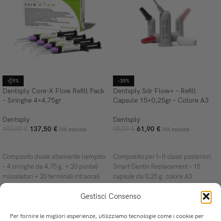
-29%
-35%
Dentsply Core-X Flow Refill Pack
Dentsply Sdr Flow+ – Refill
– Siringhe 4×4,75gr
Capsule 15×0,25gr – Colore A3
Dentsply
Dentsply
137,50
€
61,90
€
193,99
€
95,09
€
IVA esclusa
IVA esclusa
AGGIUNGI AL CARRELLO
AGGIUNGI AL CARRELLO
Composito duale altamente riempito
Composito per I–II classi posteriori
– 4 siringhe da 4,75 g. + 20 puntali
Smart Dentin Replacement – 15
miscelatori + 20 terminali intraorali
capsule da 0,25 g. colore A3
60667330 DentsplyComposito
60603043 Dentsply
Gestisci Consenso
Per fornire le migliori esperienze, utilizziamo tecnologie come i cookie per