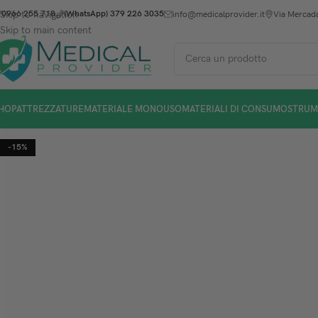
Skip to navigation
0966 255 718
(WhatsApp) 379 226 3035
info@medicalprovider.it
Via Mercada
Skip to main content
HOP
ATTREZZATURE
MATERIALE MONOUSO
MATERIALI DI CONSUMO
STRUM
-15%