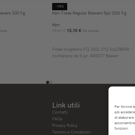
-15%
eavers 330 Fg
Kerr Frese Regular Beavers 5pz 332l Fg
Kerr
13,10
€
15,41
€
clusa
IVA esclusa
ELLO
AGGIUNGI AL CARRELLO
Frese tungsteno FG 332L 012 Iso238006 –
confezione da 5 pz. 400077 Beaver
Link utili
Per fornire 
Contatti
e/o accedere 
di elaborare
FAQs
acconsentire 
Privacy Policy
funzioni.
Termini e Condizioni