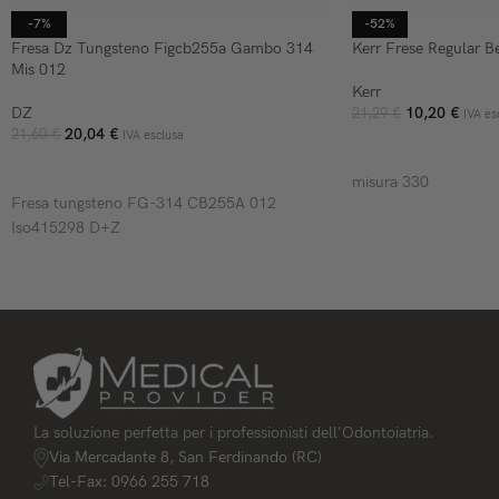
-7%
-52%
Fresa Dz Tungsteno Figcb255a Gambo 314
Kerr Frese Regular B
Mis 012
Kerr
DZ
10,20
€
21,29
€
IVA es
20,04
€
21,60
€
IVA esclusa
AGGIUNGI AL CARR
AGGIUNGI AL CARRELLO
misura 330
Fresa tungsteno FG-314 CB255A 012
Iso415298 D+Z
La soluzione perfetta per i professionisti dell'Odontoiatria.
Via Mercadante 8, San Ferdinando (RC)
Tel-Fax: 0966 255 718