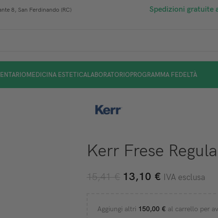
Spedizioni gratuite 
nte 8, San Ferdinando (RC)
ENTARIO
MEDICINA ESTETICA
LABORATORIO
PROGRAMMA FEDELTÀ
Kerr Frese Regula
13,10
€
15,41
€
IVA esclusa
Aggiungi altri
150,00
€
al carrello per av