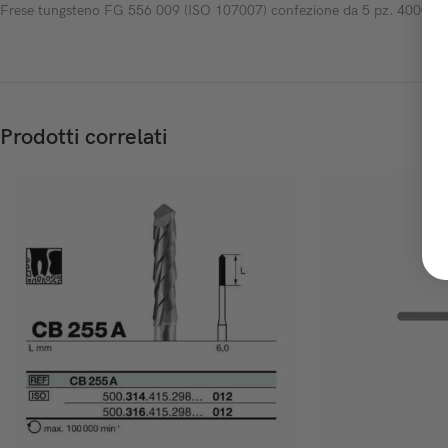
Frese tungsteno FG 556 009 (ISO 107007) confezione da 5 pz. 400089
Prodotti correlati