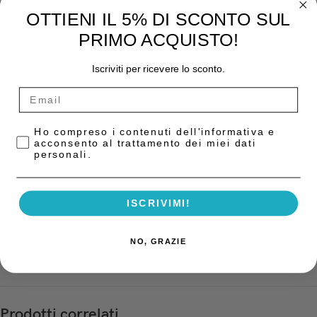
OTTIENI IL 5% DI SCONTO SUL
-
+
PRIMO ACQUISTO!
AGGIUNGI AL CARRELLO
Iscriviti per ricevere lo sconto.
COD:
N/A
Privacy Policy
Ho compreso i contenuti dell'informativa e
Categoria:
Carta Impasto Tazze Spatole
acconsento al trattamento dei miei dati
personali.
Descrizione
Tazzina Dappen In Silicone, Misura Media 25 Ml. 50 Mm. D10 Inline
ISCRIVIMI!
Tazzina Dappen In Silicone, Misura Piccola 15 Ml. D9 Inline
NO, GRAZIE
Prodotti correlati