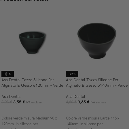
-11%
-24%
Asa Dental Tazza Silicone Per
Asa Dental Tazza Silicone Per
Alginato E Gesso ø120mm – Verde
Alginato E Gesso ø140mm – Verde
Asa Dental
Asa Dental
3,55
€
3,65
€
3,98
€
4,80
€
IVA esclusa
IVA esclusa
AGGIUNGI AL CARRELLO
AGGIUNGI AL CARRELLO
Colore verde misura Medium 90 x
Colore verde misura Large 115 x
120mm. in silicone per
140mm. in silicone per