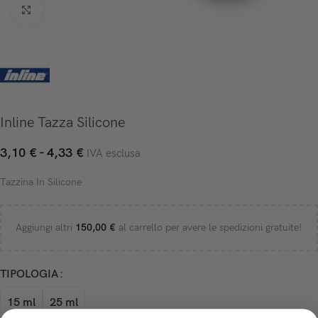
Click to enlarge
Inline Tazza Silicone
3,10
€
-
4,33
€
IVA esclusa
Tazzina In Silicone
Aggiungi altri
150,00
€
al carrello per avere le spedizioni gratuite!
TIPOLOGIA
15 ml
25 ml