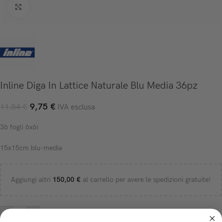
Click to enlarge
Inline Diga In Lattice Naturale Blu Media 36pz
9,75
€
11,54
€
IVA esclusa
36 fogli 6x6i
15x15cm blu-media
Aggiungi altri
150,00
€
al carrello per avere le spedizioni gratuite!
-
+