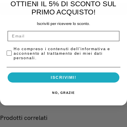
OTTIENI IL 5% DI SCONTO SUL
AGGIUNGI AL CARRELLO
PRIMO ACQUISTO!
Iscriviti per ricevere lo sconto.
COD:
1835160
Categoria:
Diga Fogli Lattice
Privacy Policy
Ho compreso i contenuti dell'informativa e
acconsento al trattamento dei miei dati
personali.
Descrizione
DIGA MEDIUM-BLU 36 fogli 6x6i
ISCRIVIMI!
15x15cm blu-media
NO, GRAZIE
Prodotti correlati