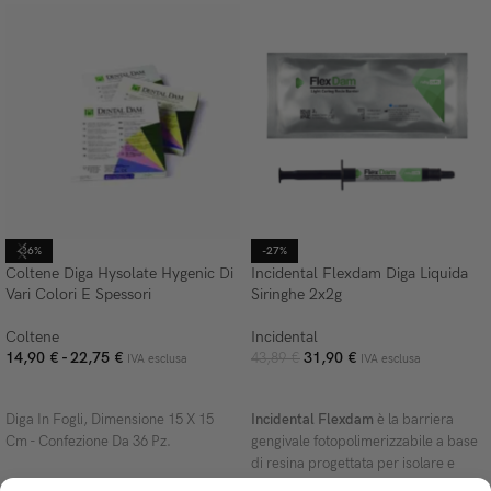
-36%
-27%
Coltene Diga Hysolate Hygenic Di
Incidental Flexdam Diga Liquida
Vari Colori E Spessori
Siringhe 2x2g
Coltene
Incidental
14,90
€
-
22,75
€
31,90
€
43,89
€
IVA esclusa
IVA esclusa
SCEGLI
AGGIUNGI AL CARRELLO
Diga In Fogli, Dimensione 15 X 15
Incidental Flexdam
è la barriera
Cm - Confezione Da 36 Pz.
gengivale fotopolimerizzabile a base
di resina progettata per isolare e
proteggere i tessuti molli durante le