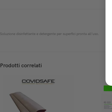
Soluzione disinfettante e detergente per superfici pronta all’uso.
Prodotti correlati