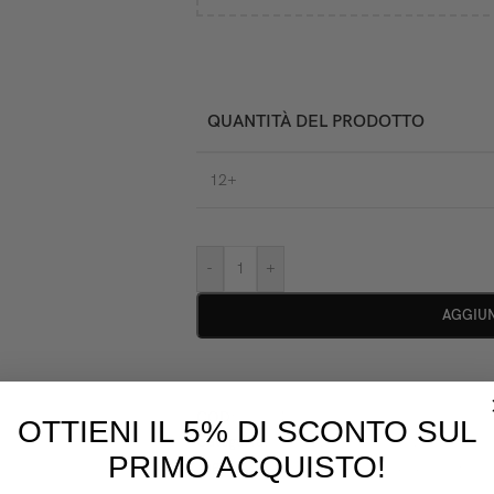
QUANTITÀ DEL PRODOTTO
12+
-
+
AGGIUN
COD:
D020402
OTTIENI IL 5% DI SCONTO SUL
Categoria:
Sterilizzazione e Pulizia
PRIMO ACQUISTO!
Tag:
Promo Primavera Estate 2026 IDS