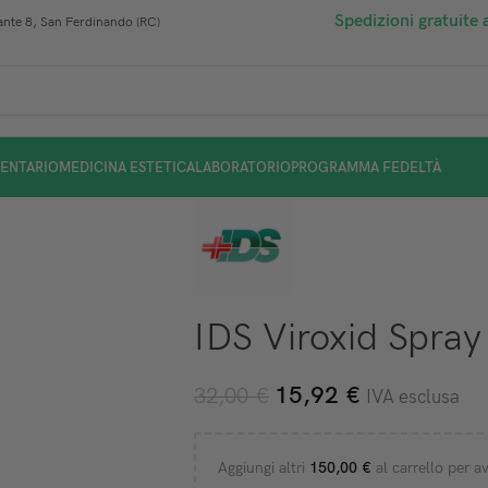
Spedizioni gratuite 
nte 8, San Ferdinando (RC)
ENTARIO
MEDICINA ESTETICA
LABORATORIO
PROGRAMMA FEDELTÀ
IDS Viroxid Spra
15,92
€
32,00
€
IVA esclusa
Aggiungi altri
150,00
€
al carrello per av