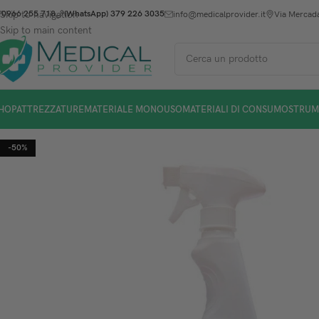
Skip to navigation
0966 255 718
(WhatsApp) 379 226 3035
info@medicalprovider.it
Via Mercada
Skip to main content
HOP
ATTREZZATURE
MATERIALE MONOUSO
MATERIALI DI CONSUMO
STRUM
-50%