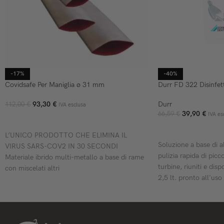
-17%
-40%
Covidsafe Per Maniglia ø 31 mm
Durr FD 322 Disinfett
93,30
€
Durr
112,00
€
IVA esclusa
39,90
€
66,59
€
IVA es
AGGIUNGI AL CARRELLO
AGGIUNGI AL CARR
L’UNICO PRODOTTO CHE ELIMINA IL
Soluzione a base di al
VIRUS SARS-COV2 IN 30 SECONDI
pulizia rapida di picco
Materiale ibrido multi-metallo a base di rame
turbine, riuniti e disp
con miscelati altri
2,5 lt. pronto all'uso