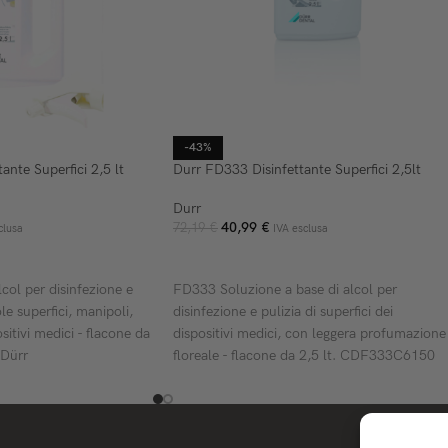
-43%
ante Superfici 2,5 lt
Durr FD333 Disinfettante Superfici 2,5lt
Durr
40,99
€
72,19
€
clusa
IVA esclusa
ELLO
AGGIUNGI AL CARRELLO
col per disinfezione e
FD333 Soluzione a base di alcol per
le superfici, manipoli,
disinfezione e pulizia di superfici dei
ositivi medici - flacone da
dispositivi medici, con leggera profumazione
 Dürr
floreale - flacone da 2,5 lt. CDF333C6150
Dürr