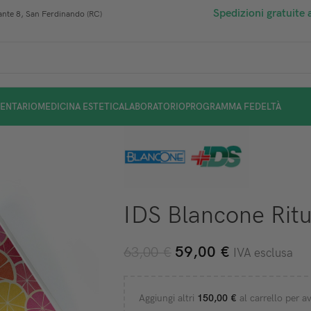
Spedizioni gratuite 
nte 8, San Ferdinando (RC)
ENTARIO
MEDICINA ESTETICA
LABORATORIO
PROGRAMMA FEDELTÀ
IDS Blancone Ritu
59,00
€
63,00
€
IVA esclusa
Aggiungi altri
150,00
€
al carrello per av