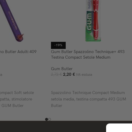
-19%
o Butler Adulti 409
Gum Butler Spazzolino Technique+ 493
Testina Compact Setole Medium
Gum Butler
2,20
€
2,72
€
sa
IVA esclusa
ELLO
AGGIUNGI AL CARRELLO
ompact Soft setole
Spazzolino Technique Compact Medium
patta, stimolatore
setola media, testina compatta 493 GUM
9 GUM Butler
Butler