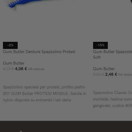
-2%
-15%
Gum Butler Denture Spazzolino Protesi
Gum Butler Spazzolin
Soft
Gum Butler
4,08
€
Gum Butler
4,17
€
IVA esclusa
2,48
€
2,92
€
IVA esclu
AGGIUNGI AL CARRELLO
AGGIUNGI AL CARR
Spazzolino speciale per protesi, profilo piatto
Spazzolino Classic C
201 GUM Butler PROTESI MOBILE: Setole in
morbide, testina com
nylon disposte su entrambi i lati della
gengivale, codice 40