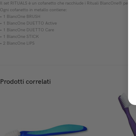
Il set RITUALS è un cofanetto che racchiude i Rituali BlancOne® per la b
Ogni cofanetto in metallo contiene:
• 1 BlancOne BRUSH
• 1 BlancOne DUETTO Active
• 1 BlancOne DUETTO Care
• 1 BlancOne STICK
• 2 BlancOne LIPS
Prodotti correlati