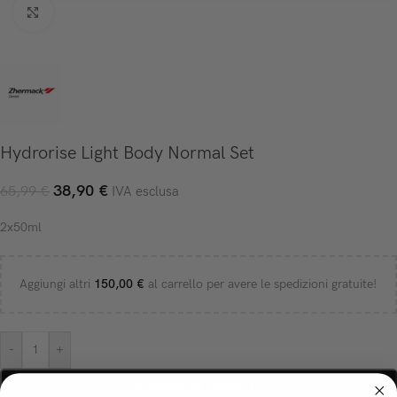
Click to enlarge
Hydrorise Light Body Normal Set
38,90
€
65,99
€
IVA esclusa
2x50ml
Aggiungi altri
150,00
€
al carrello per avere le spedizioni gratuite!
-
+
AGGIUNGI AL CARRELLO