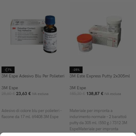
-17%
-25%
3M Espe Adesivo Blu Per Polieteri
3M Este Express Putty 2x305ml
3M Espe
3M Espe
23,63
€
138,87
€
28,60
€
185,30
€
IVA esclusa
IVA esclusa
AGGIUNGI AL CARRELLO
AGGIUNGI AL CARRELLO
Adesivo di colore blu per polieteri -
Materiale per impronta a
flacone da 17 ml. 69408 3M Espe
indurimento normale – 2 barattoli
putty da 305 ml. (550 g.) 7312 3M
EspeMateriale per impronta