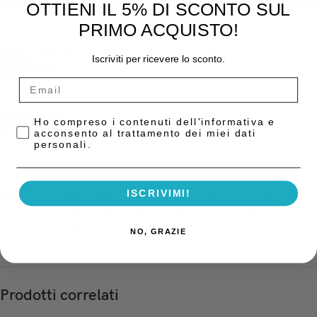
OTTIENI IL 5% DI SCONTO SUL
PRIMO ACQUISTO!
COD:
20744001
Iscriviti per ricevere lo sconto.
Categoria:
Materiali da Impronta
Descrizione
Privacy Policy
Ho compreso i contenuti dell'informativa e
acconsento al trattamento dei miei dati
Materiale da impronta a base di siliconi
personali.
A Light Normal
– 2 cartucce da 50 ml.
ISCRIVIMI!
+ 12 puntali C207000 ZhermackNuova gamma di materiale da impronta
a base di siliconi A iperidrofili adatta per qualsiasi tecnica di impronta e
per tutte le situazioni cliniche.
NO, GRAZIE
Prodotti correlati