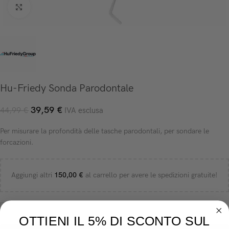
Click to enlarge
Hu-Friedy Sonda Parodontale
39,59
€
44,99
€
IVA esclusa
Per misurare la profondità delle tasche parodontali, per sondare le
forcazioni.
Aggiungi altri
150,00
€
al carrello per avere le spedizioni gratuite!
-
+
OTTIENI IL 5% DI SCONTO SUL