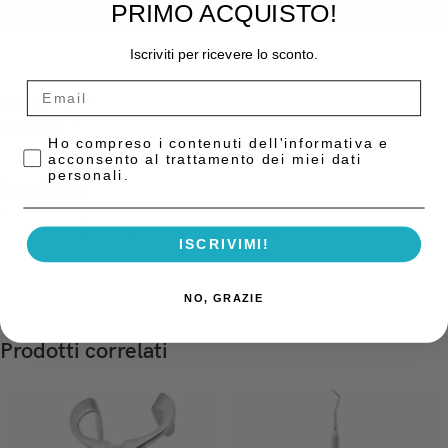
PRIMO ACQUISTO!
AGGIUNGI AL CARRELLO
Iscriviti per ricevere lo sconto.
COD:
4772153
Categoria:
Strumentario Generico
Privacy Policy
Ho compreso i contenuti dell'informativa e
acconsento al trattamento dei miei dati
personali.
Descrizione
Sonda perio North-Carolina 15 manico 30 con codice cromatico
millimetrico da 1 a 15 PCPUNC15 Hu-Friedy
ISCRIVIMI!
NO, GRAZIE
Prodotti correlati