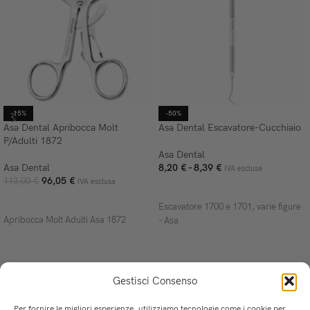
-15%
-50%
Asa Dental Apribocca Molt
Asa Dental Escavatore-Cucchiaio
P/Adulti 1872
Asa Dental
Asa Dental
8,20
€
-
8,39
€
IVA esclusa
96,05
€
113,00
€
IVA esclusa
SCEGLI
AGGIUNGI AL CARRELLO
Escavatore 1700 e 1701, varie figure
Apribocca Molt Adulti Asa 1872
- Asa
Gestisci Consenso
Per fornire le migliori esperienze, utilizziamo tecnologie come i cookie per