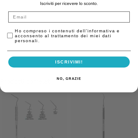
Iscriviti per ricevere lo sconto.
COD:
4771448
Categoria:
Strumentario Generico
Privacy Policy
Ho compreso i contenuti dell'informativa e
acconsento al trattamento dei miei dati
Descrizione
personali.
Modellatore per amalgama WALL CVWL1, manico 41 Hu-Friedy
ISCRIVIMI!
NO, GRAZIE
Prodotti correlati