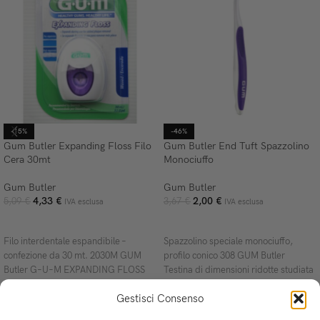
-15%
-46%
Gum Butler Expanding Floss Filo
Gum Butler End Tuft Spazzolino
Cera 30mt
Monociuffo
Gum Butler
Gum Butler
4,33
€
2,00
€
5,09
€
3,67
€
IVA esclusa
IVA esclusa
AGGIUNGI AL CARRELLO
AGGIUNGI AL CARRELLO
Filo interdentale espandibile –
Spazzolino speciale monociuffo,
confezione da 30 mt. 2030M GUM
profilo conico 308 GUM Butler
Butler G–U–M EXPANDING FLOSS
Testina di dimensioni ridotte studiata
Filo interdentale sottile e facile da
per pulizia di lamine ortodontiche,
Gestisci Consenso
impianti e