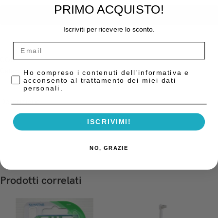
PRIMO ACQUISTO!
AGGIUNGI AL CARRELLO
Iscriviti per ricevere lo sconto.
COD:
10009774
Categoria:
Igiene Orale
Privacy Policy
Ho compreso i contenuti dell'informativa e
acconsento al trattamento dei miei dati
personali.
Descrizione
Scovolini interdentali con nuova impugnatura ergonomica e setole in
ISCRIVIMI!
nylon rivestite con clorexidina.
NO, GRAZIE
Prodotti correlati