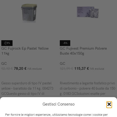
-15%
-5%
GC Fujirock Ep Pastel Yellow
GC Fujivest Premium Polvere
11kg
Buste 40x150g
GC
GC
78,20
€
115,37
€
92,10
€
121,99
€
IVA esclusa
IVA esclusa
AGGIUNGI AL CARRELLO
AGGIUNGI AL CARRELLO
Gesso superduro di tipo IV pastel
Rivestimento a legante fosfatico privo
yellow – barattolo da 11 kg. 004273
di carbonio – polvere 40 buste da 150
GCQuesto gesso di tipo IV di
g. 0183 GCSoluzioni esatte per
eccellente
esigenze flessibili:
Gestisci Consenso
Per fornire le migliori esperienze, utilizziamo tecnologie come i cookie per