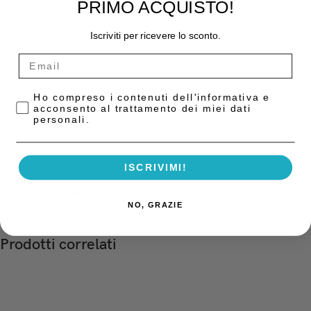
PRIMO ACQUISTO!
COD:
39318001
Iscriviti per ricevere lo sconto.
Categorie:
Gessi Rivestimenti
,
Gessi-Rivestimenti-Cere
Descrizione
Privacy Policy
Ho compreso i contenuti dell'informativa e
acconsento al trattamento dei miei dati
FUJIROCK EP POLAR WHITE 4kg Barattolo Gesso Superduro
personali.
Bianco 890366 GC(4–IV)
ISCRIVIMI!
Informazioni aggiuntive
NO, GRAZIE
Prodotti correlati