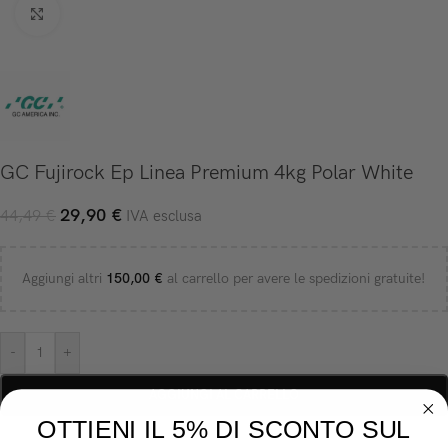
Click to enlarge
GC Fujirock Ep Linea Premium 4kg Polar White
29,90
€
44,49
€
IVA esclusa
Aggiungi altri
150,00
€
al carrello per avere le spedizioni gratuite!
-
+
AGGIUNGI AL CARRELLO
OTTIENI IL 5% DI SCONTO SUL