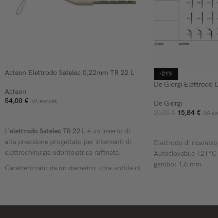
Acteon Elettrodo Satelec 0,22mm TR 22 L
-21%
De Giorgi Elettrodo 
Acteon
54,00
€
IVA esclusa
De Giorgi
15,84
€
20,00
€
IVA es
AGGIUNGI AL CARRELLO
AGGIUNGI AL CARR
L'
elettrodo Satelec TR 22 L
è un inserto di
alta precisione progettato per interventi di
Elettrodo di ricambio 
elettrochirurgia odontoiatrica raffinata.
Autoclavabile 121°C
gambo: 1,6 mm
Caratterizzato da un diametro ultra-sottile di
0,22 mm
,
questo elettrodo a filo dritto lungo
è lo strumento ideale per eseguire incisioni
nette,
rapide e con un trauma tissutale
minimo,
garantendo una guarigione post-