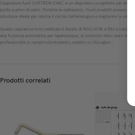
L’aspiratore fumi SURTRON EVAC è un dispositivo progettato per eliminar
pulito e privo di odori. Durante le operazioni, i fumi prodotti possono c
soluzione ideale per ridurre il rischio batteriologico e migliorare la visibili
Questo aspiratore fumi medicale è dotato di filtro ULPA e filtri a carboni att
alla funzione automatica per laparoscopia, al controllo dello stato dei fil
professionista in campo odontoiatrico, estetico o chirurgico.
Prodotti correlati