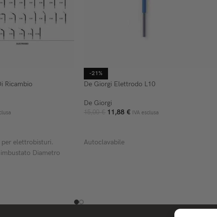
-21%
Di Ricambio
De Giorgi Elettrodo L10
De Giorgi
11,88
€
15,00
€
clusa
IVA esclusa
ELLO
AGGIUNGI AL CARRELLO
per elettrobisturi.
Autoclavabile
 imbustato Diametro