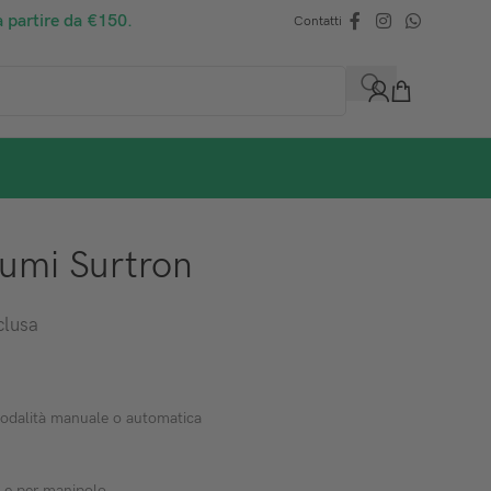
a partire da €150.
Contatti
Fumi Surtron
clusa
 modalità manuale o automatica
rd e per manipolo