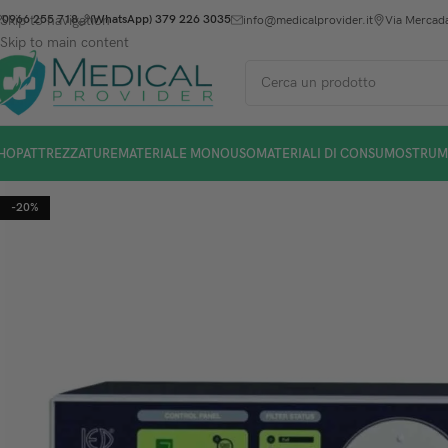
Skip to navigation
0966 255 718
(WhatsApp) 379 226 3035
info@medicalprovider.it
Via Mercada
Skip to main content
HOP
ATTREZZATURE
MATERIALE MONOUSO
MATERIALI DI CONSUMO
STRUM
-20%