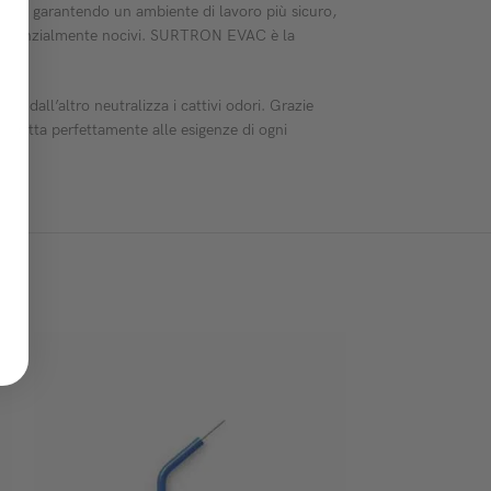
iche, garantendo un ambiente di lavoro più sicuro,
li e potenzialmente nocivi. SURTRON EVAC è la
li, dall’altro neutralizza i cattivi odori. Grazie
i adatta perfettamente alle esigenze di ogni