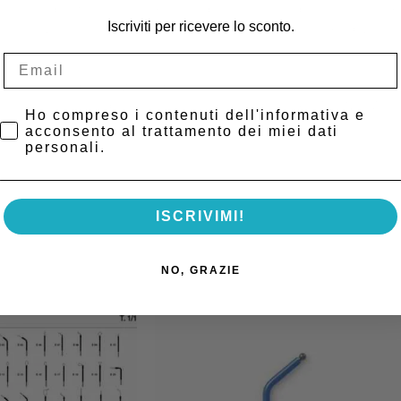
e in modo efficiente i fumi generati durante le procedure elettrochirurg
Iscriviti per ricevere lo sconto.
ontenere vapori, particelle solide e virali, oltre a gas organici sgradevo
tà nell’area operatoria.
ivi per una doppia azione: da un lato trattiene le particelle ultrafini e vira
tri e alla possibilità di regolare il flusso di aspirazione, SURTRON EVAC s
Privacy Policy
Ho compreso i contenuti dell'informativa e
acconsento al trattamento dei miei dati
personali.
ISCRIVIMI!
NO, GRAZIE