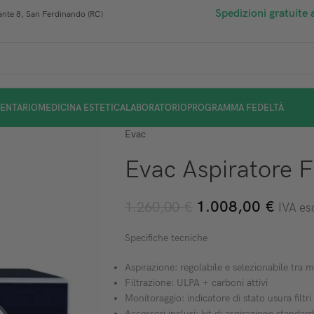
Spedizioni gratuite 
nte 8, San Ferdinando (RC)
ENTARIO
MEDICINA ESTETICA
LABORATORIO
PROGRAMMA FEDELTÀ
Evac
Evac Aspiratore 
1.008,00
€
1.260,00
€
IVA es
Specifiche tecniche
Aspirazione: regolabile e selezionabile tra
Filtrazione: ULPA + carboni attivi
Monitoraggio: indicatore di stato usura filtri
Accessori inclusi: kit di aspirazione standa