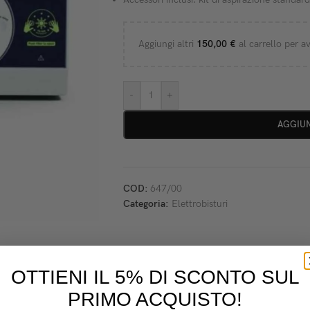
Aggiungi altri
150,00
€
al carrello per av
-
+
AGGIUN
COD:
647/00
Categoria:
Elettrobisturi
OTTIENI IL 5% DI SCONTO SUL
DESCRIZIONE
PRIMO ACQUISTO!