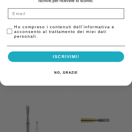
Iscriviti per ricevere lo sconto.
COD:
C269GK.316.016
Categoria:
Frese Tungsteno
Privacy Policy
Ho compreso i contenuti dell'informativa e
acconsento al trattamento dei miei dati
personali.
Descrizione
Frese chirurgiche FGXL Blister da 3pz
ISCRIVIMI!
NO, GRAZIE
Prodotti correlati