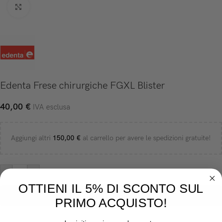
Click to enlarge
Edenta Frese chirurgiche FGXL Blister
40,00
€
IVA esclusa
Aggiungi altri
150,00
€
al carrello per avere le spedizioni gratuite!
-
+
OTTIENI IL 5% DI SCONTO SUL
AGGIUNGI AL CARRELLO
PRIMO ACQUISTO!