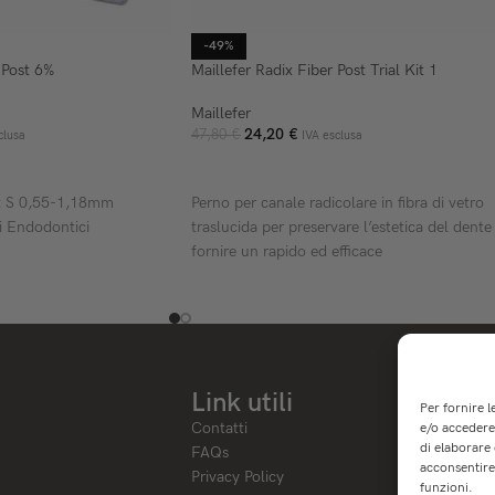
-49%
 Post 6%
Maillefer Radix Fiber Post Trial Kit 1
Maillefer
24,20
€
47,80
€
clusa
IVA esclusa
ELLO
AGGIUNGI AL CARRELLO
st S 0,55-1,18mm
Perno per canale radicolare in fibra di vetro
i Endodontici
traslucida per preservare l’estetica del dente
fornire un rapido ed efficace
Link utili
Per fornire 
Contatti
e/o accedere 
di elaborare
FAQs
acconsentire 
Privacy Policy
funzioni.