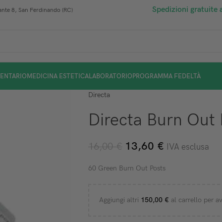
Spedizioni gratuite 
nte 8, San Ferdinando (RC)
ENTARIO
MEDICINA ESTETICA
LABORATORIO
PROGRAMMA FEDELTÀ
Directa
Directa Burn Out P
13,60
€
16,00
€
IVA esclusa
60 Green Burn Out Posts
Aggiungi altri
150,00
€
al carrello per av