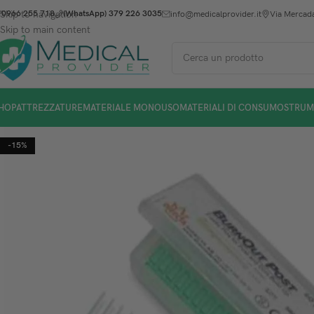
Skip to navigation
0966 255 718
(WhatsApp) 379 226 3035
info@medicalprovider.it
Via Mercada
Skip to main content
HOP
ATTREZZATURE
MATERIALE MONOUSO
MATERIALI DI CONSUMO
STRUM
-15%