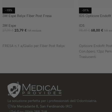
-15%
-31%
3M Espe Relyx Fiber Post Fresa
IDS Opticore Endofit
3M Espe
IDS
23,79
€
68,00
€
27,99
€
98,49
€
IVA esclusa
IVA es
AGGIUNGI AL CARRELLO
AGGIUNGI AL CARR
FRESA n.1 a/Giallo per Fiber Post Relyx
Opticore Endofit Po
Con.6perc.12pz Pern
Traslucenti
La soluzione perfetta per i professionisti dell'Odontoiatria.
Via Mercadante 8, San Ferdinando (RC)
Tel-Fax: 0966 255 718