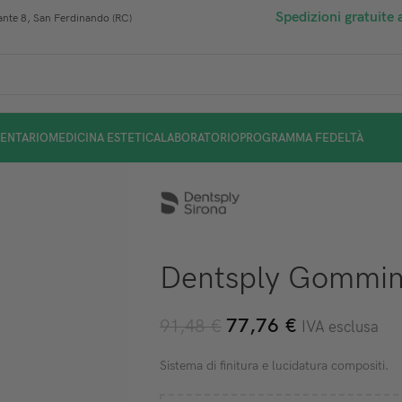
Spedizioni gratuite 
nte 8, San Ferdinando (RC)
ENTARIO
MEDICINA ESTETICA
LABORATORIO
PROGRAMMA FEDELTÀ
Dentsply Gommini
77,76
€
91,48
€
IVA esclusa
Sistema di finitura e lucidatura compositi.