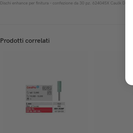
Dischi enhance per finitura – confezione da 30 pz. 624045X Caulk Dents
Prodotti correlati