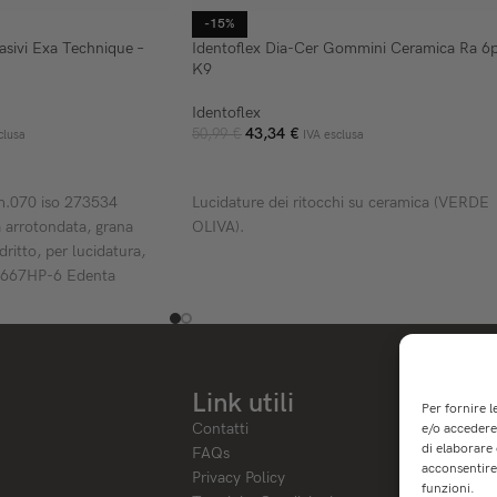
-15%
sivi Exa Technique –
Identoflex Dia-Cer Gommini Ceramica Ra 6
K9
Identoflex
43,34
€
50,99
€
clusa
IVA esclusa
ELLO
AGGIUNGI AL CARRELLO
m.070 iso 273534
Lucidature dei ritocchi su ceramica (VERDE
 arrotondata, grana
OLIVA).
ritto, per lucidatura,
 0667HP-6 Edenta
Link utili
Per fornire 
Contatti
e/o accedere 
di elaborare
FAQs
acconsentire 
Privacy Policy
funzioni.