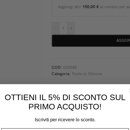
Aggiungi altri
150,00
€
al carrello per av
-
+
AGGIUN
COD:
624045
Categoria:
Punte in Silicone
OTTIENI IL 5% DI SCONTO SUL
PRIMO ACQUISTO!
DESCRIZIONE
Iscriviti per ricevere lo sconto.