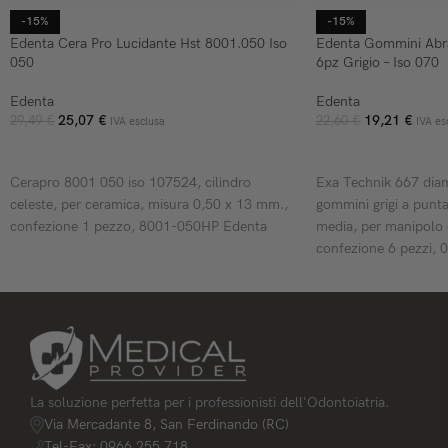
-15%
-15%
Edenta Cera Pro Lucidante Hst 8001.050 Iso
Edenta Gommini Abra
050
6pz Grigio – Iso 070
Edenta
Edenta
25,07
€
19,21
€
29,49
€
22,60
€
IVA esclusa
IVA es
AGGIUNGI AL CARRELLO
AGGIUNGI AL CARR
Cerapro 8001 050 iso 107524, cilindro
Exa Technik 667 dia
celeste, per ceramica, misura 0,50 x 13 mm.,
gommini grigi a punta
confezione 1 pezzo, 8001-050HP Edenta
media, per manipolo d
confezione 6 pezzi,
La soluzione perfetta per i professionisti dell'Odontoiatria.
Via Mercadante 8, San Ferdinando (RC)
Tel-Fax: 0966 255 718