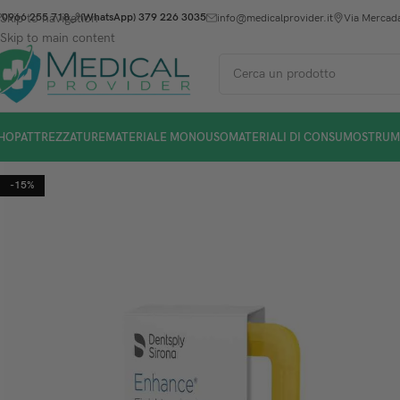
Skip to navigation
0966 255 718
(WhatsApp) 379 226 3035
info@medicalprovider.it
Via Mercada
Skip to main content
HOP
ATTREZZATURE
MATERIALE MONOUSO
MATERIALI DI CONSUMO
STRUM
-15%