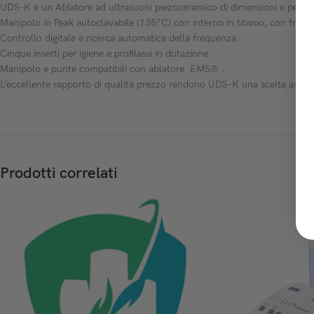
UDS-K è un Ablatore ad ultrasuoni piezoceramico di dimensioni e peso rid
Manipolo in Peak autoclavabile (135°C) con interno in titanio, con fre
Controllo digitale e ricerca automatica della frequenza.
Cinque inserti per igiene e profilassi in dotazione.
Manipolo e punte compatibili con ablatore EMS® .
L’eccellente rapporto di qualità prezzo rendono UDS-K una scelta assai a
Prodotti correlati