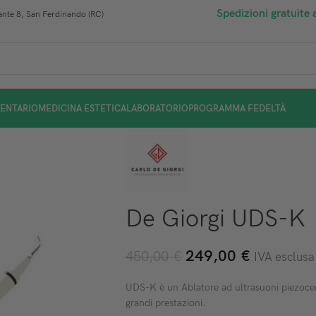
Spedizioni gratuite 
nte 8, San Ferdinando (RC)
ENTARIO
MEDICINA ESTETICA
LABORATORIO
PROGRAMMA FEDELTÀ
De Giorgi UDS-K
249,00
€
450,00
€
IVA esclusa
UDS-K è un Ablatore ad ultrasuoni piezocera
grandi prestazioni.