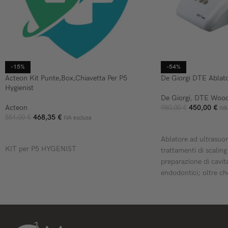
-15%
-54%
Acteon Kit Punte,Box,Chiavetta Per P5
De Giorgi DTE Ablat
Hygienist
De Giorgi
,
DTE Wood
Acteon
450,00
€
980,00
€
IVA
468,35
€
551,00
€
IVA esclusa
AGGIUNGI AL CARR
AGGIUNGI AL CARRELLO
Ablatore ad ultrasuo
KIT per P5 HYGENIST
trattamenti di scaling
preparazione di cavit
endodontici; oltre ch