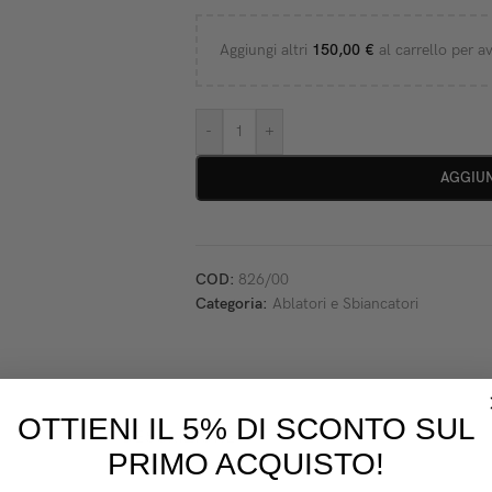
Aggiungi altri
150,00
€
al carrello per av
-
+
AGGIUN
COD:
826/00
Categoria:
Ablatori e Sbiancatori
OTTIENI IL 5% DI SCONTO SUL
DESCRIZIONE
PRIMO ACQUISTO!