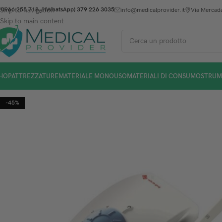
Skip to navigation
0966 255 718
(WhatsApp) 379 226 3035
info@medicalprovider.it
Via Mercada
Skip to main content
HOP
ATTREZZATURE
MATERIALE MONOUSO
MATERIALI DI CONSUMO
STRUM
-45%