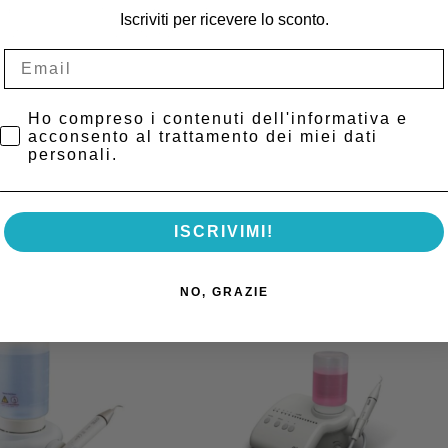
otti, ma che offre grandi prestazioni.
Iscriviti per ricevere lo sconto.
quenza compresa tra 28/32 Kz.
Privacy Policy
Ho compreso i contenuti dell'informativa e
ffidabile e conveniente.
acconsento al trattamento dei miei dati
personali.
ISCRIVIMI!
NO, GRAZIE