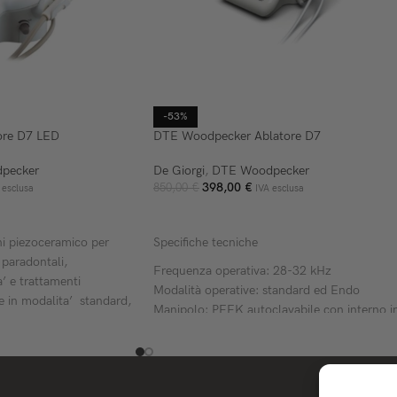
-53%
ore D7 LED
DTE Woodpecker Ablatore D7
pecker
De Giorgi
,
DTE Woodpecker
398,00
€
850,00
€
 esclusa
IVA esclusa
ELLO
AGGIUNGI AL CARRELLO
ni piezoceramico per
Specifiche tecniche
 paradontali,
Frequenza operativa: 28-32 kHz
a’ e trattamenti
Modalità operative: standard ed Endo
e in modalita’ standard,
Manipolo: PEEK autoclavabile con interno i
titanio
Irrigazione: serbatoio integrato da 350 ml c
selezione indipendente
Compatibilità: inserti SATELEC®