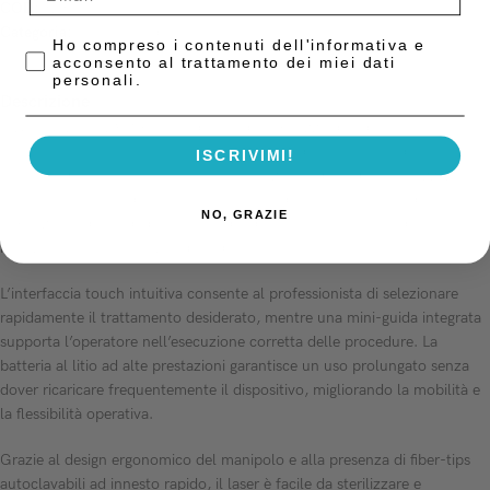
COD:
328/00
Categoria:
Laser a Diodi
Privacy Policy
Ho compreso i contenuti dell'informativa e
acconsento al trattamento dei miei dati
personali.
Descrizione
Il
Laser a Diodi LX 16 Plus
è dotato di lunghezze d’onda multiple
(infrarossi, rosso e blu) per un’ampia varietà di trattamenti, dalla
ISCRIVIMI!
chirurgia dei tessuti molli alla biostimolazione, dalla desensibilizzazione
allo sbiancamento dentale. Questo lo rende uno strumento ideale per le
NO, GRAZIE
esigenze moderne di qualsiasi studio dentistico, semplificando
notevolmente l’operatività quotidiana.
L’interfaccia touch intuitiva consente al professionista di selezionare
rapidamente il trattamento desiderato, mentre una mini-guida integrata
supporta l’operatore nell’esecuzione corretta delle procedure. La
batteria al litio ad alte prestazioni garantisce un uso prolungato senza
dover ricaricare frequentemente il dispositivo, migliorando la mobilità e
la flessibilità operativa.
Grazie al design ergonomico del manipolo e alla presenza di fiber-tips
autoclavabili ad innesto rapido, il laser è facile da sterilizzare e