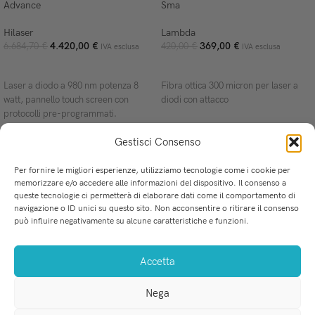
Advance
Sma
Hilaser
Lambda
4.420,00
€
369,00
€
6.684,70
€
420,00
€
IVA esclusa
IVA esclusa
AGGIUNGI AL CARRELLO
AGGIUNGI AL CARRELLO
Laser a diodo a 980 nm potenza 8
Fibra ottica 300 micron per laser a
watt, pannello touch screen con
diodi con attacco
protocolli pre-programmati.
Gestisci Consenso
Per fornire le migliori esperienze, utilizziamo tecnologie come i cookie per
memorizzare e/o accedere alle informazioni del dispositivo. Il consenso a
queste tecnologie ci permetterà di elaborare dati come il comportamento di
u
La soluzione perfetta per i professionisti dell'Odontoiatria.
navigazione o ID unici su questo sito. Non acconsentire o ritirare il consenso
Via Mercadante 8, San Ferdinando (RC)
C
può influire negativamente su alcune caratteristiche e funzioni.
Tel-Fax: 0966 255 718
F
WhatsApp: 379 226 3035
P
Accetta
info@medicalprovider.it
P
T
Nega
e
C