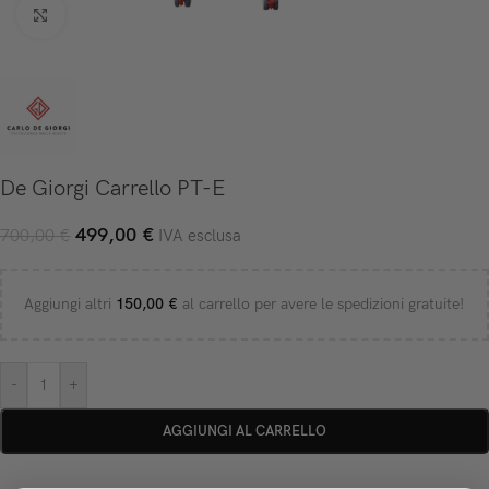
Click to enlarge
De Giorgi Carrello PT-E
499,00
€
700,00
€
IVA esclusa
Aggiungi altri
150,00
€
al carrello per avere le spedizioni gratuite!
-
+
AGGIUNGI AL CARRELLO