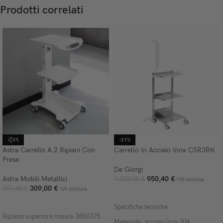
Prodotti correlati
-22%
-21%
Astra Carrello A 2 Ripiani Con
Carrello In Acciaio Inox CSR3RK
Prese
De Giorgi
Astra Mobili Metallici
950,40
€
1.200,00
€
IVA esclusa
309,00
€
397,60
€
IVA esclusa
AGGIUNGI AL CARRELLO
AGGIUNGI AL CARRELLO
Specifiche tecniche
Ripiano superiore misure 385X375
Materiale: acciaio Inox 304.