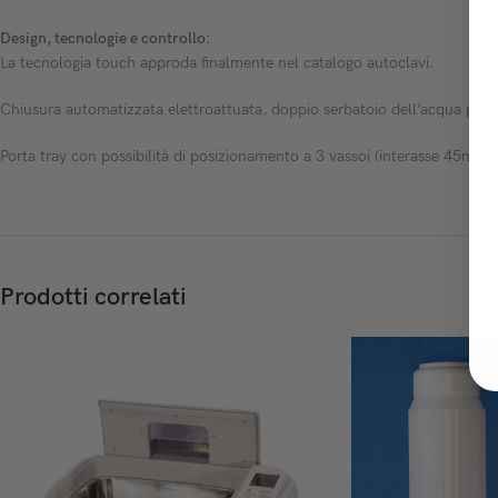
Design, tecnologie e controllo:
La tecnologia touch approda finalmente nel catalogo autoclavi.
Chiusura automatizzata elettroattuata, doppio serbatoio dell’acqua pulit
Porta tray con possibilità di posizionamento a 3 vassoi (interasse 45mm)
Prodotti correlati