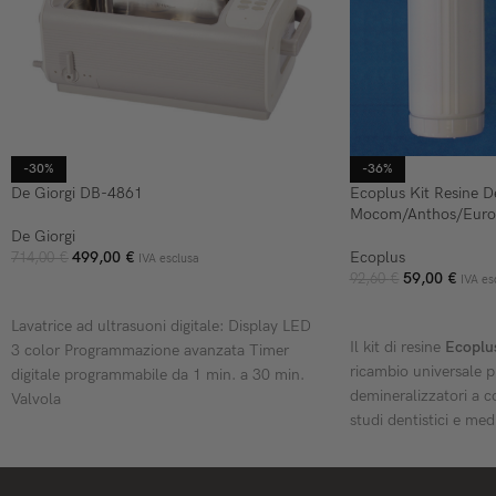
-30%
-36%
De Giorgi DB-4861
Ecoplus Kit Resine D
Mocom/Anthos/Euron
De Giorgi
499,00
€
Ecoplus
714,00
€
IVA esclusa
59,00
€
92,60
€
IVA es
AGGIUNGI AL CARRELLO
AGGIUNGI AL CARR
Lavatrice ad ultrasuoni digitale: Display LED
Il kit di resine
Ecoplu
3 color Programmazione avanzata Timer
ricambio universale p
digitale programmabile da 1 min. a 30 min.
demineralizzatori a co
Valvola
studi dentistici e med
compatibile con i sis
acqua dei principali 
Mocom, Anthos e Eu