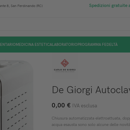
Spedizioni gratuite 
nte 8, San Ferdinando (RC)
ENTARIO
MEDICINA ESTETICA
LABORATORIO
PROGRAMMA FEDELTÀ
De Giorgi Autocl
0,00
€
IVA esclusa
Chiusura automatizzata elettroattuata, dopp
acqua esausta sono solo alcune delle novità