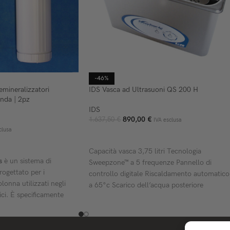
-46%
emineralizzatori
IDS Vasca ad Ultrasuoni QS 200 H
da | 2pz
IDS
890,00
€
1.637,50
€
IVA esclusa
clusa
AGGIUNGI AL CARRELLO
ELLO
Capacità vasca 3,75 litri Tecnologia
s
è un sistema di
Sweepzone™ a 5 frequenze Pannello di
rogettato per i
controllo digitale Riscaldamento automatico
lonna utilizzati negli
a 65°c Scarico dell’acqua posteriore
ici. È specificamente
temi di trattamento
marchi del settore come
ronda
.