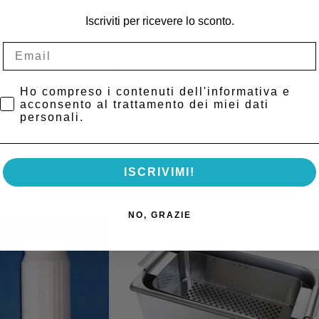
Iscriviti per ricevere lo sconto.
a e scarico esterno per acqua esausta sono solo alcune delle novità intro
Privacy Policy
Ho compreso i contenuti dell'informativa e
 e 5 vassoi (interasse 25mm).
acconsento al trattamento dei miei dati
personali.
ISCRIVIMI!
NO, GRAZIE