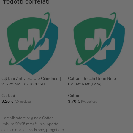
Prodotti correlati
Cattani Antivibratore Cilindrico |
Cattani Bocchettone Nero
20×25 M6 18×18 43SH
Collett.Rett.(Pom)
Cattani
Cattani
3,20
€
3,70
€
IVA esclusa
IVA esclusa
AGGIUNGI AL CARRELLO
AGGIUNGI AL CARRELLO
L'antivibratore originale Cattani
(misure 20x25 mm) è un supporto
elastico di alta precisione, progettato