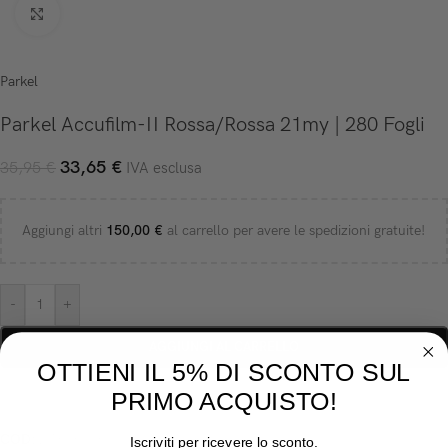
Click to enlarge
Parkel
Parkel Accufilm-II Rossa/Rossa 21my | 280 Fogli
33,65
€
35,95
€
IVA esclusa
Aggiungi altri
150,00
€
al carrello per avere le spedizioni gratuite!
-
+
AGGIUNGI AL CARRELLO
OTTIENI IL 5% DI SCONTO SUL
PRIMO ACQUISTO!
COD:
27363003
Iscriviti per ricevere lo sconto.