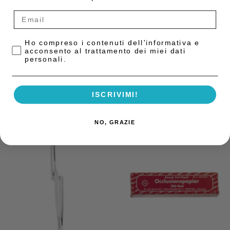
Categoria:
Carta Articolazione Rilevatori Pre-Contatto
Descrizione
Privacy Policy
Ho compreso i contenuti dell'informativa e
acconsento al trattamento dei miei dati
Carta articolazione da 21µ rossa/rossa (2 lati) – confezione da 280 fogli
personali.
dritti S021 Parkell
ISCRIVIMI!
Prodotti correlati
NO, GRAZIE