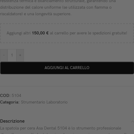
resistenza termica e bilanciamento strutturale, garantendo una
distribuzione del calore uniforme (se utilizzata con fiamma o
riscaldatore) e una longevità superiore.
Aggiungi altri
150,00
€
al carrello per avere le spedizioni gratuite!
-
+
AGGIUNGI AL CARRELLO
COD:
5104
Categoria:
Strumentario Laboratorio
Descrizione
La spatola per cera Asa Dental 5104 è lo strumento professionale