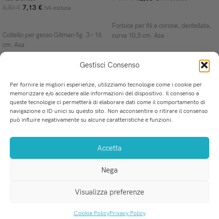
7,13
€
8,80
€
IVA esclusa
AGGIUNGI AL CARRELLO
AGGIUNGI AL CARRELLO
Forbice per fili e corone, dentellata,
Coltello per gesso Gitman fig. 3 – 16
curva 10,5 cm. Asa
cm. Asa
Gestisci Consenso
Per fornire le migliori esperienze, utilizziamo tecnologie come i cookie per
memorizzare e/o accedere alle informazioni del dispositivo. Il consenso a
queste tecnologie ci permetterà di elaborare dati come il comportamento di
u
La soluzione perfetta per i professionisti dell'Odontoiatria.
navigazione o ID unici su questo sito. Non acconsentire o ritirare il consenso
Via Mercadante 8, San Ferdinando (RC)
C
può influire negativamente su alcune caratteristiche e funzioni.
Tel-Fax: 0966 255 718
F
WhatsApp: 379 226 3035
P
Accetta
info@medicalprovider.it
P
T
Nega
e
C
Visualizza preferenze
MEDICAL PROVIDER s.r.l.
. P.IVA 03184520801
Cookie Policy
Privacy Policy