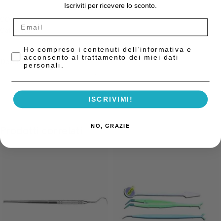
Iscriviti per ricevere lo sconto.
COD:
1807-12MF
Categoria:
Strumentario Generico
Privacy Policy
Ho compreso i contenuti dell'informativa e
acconsento al trattamento dei miei dati
Descrizione
personali.
Curette Gracey 11/12 Minifive Asa
ISCRIVIMI!
NO, GRAZIE
Prodotti correlati