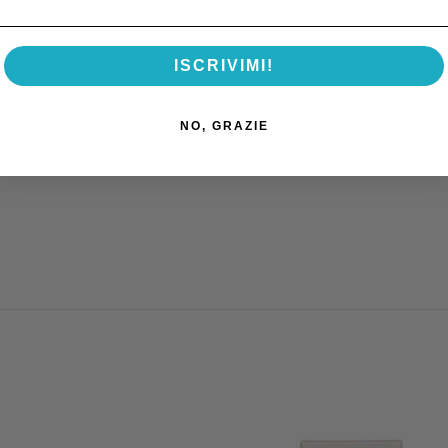
ori precisi.
t-trattamento.
ISCRIVIMI!
ontiche complesse.
NO, GRAZIE