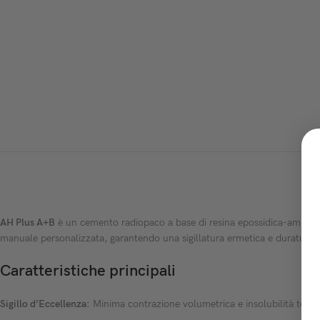
AH Plus A+B
è un cemento radiopaco a base di resina epossidica-amminica,
manuale personalizzata, garantendo una sigillatura ermetica e duratura d
Caratteristiche principali
Sigillo d’Eccellenza:
Minima contrazione volumetrica e insolubilità totale 