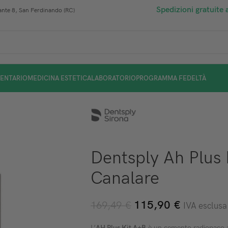
Spedizioni gratuite 
nte 8, San Ferdinando (RC)
ENTARIO
MEDICINA ESTETICA
LABORATORIO
PROGRAMMA FEDELTÀ
Dentsply Ah Plus
Canalare
115,90
€
169,49
€
IVA esclusa
L’
AH Plus Kit A+B
è un cemento radiopaco a 