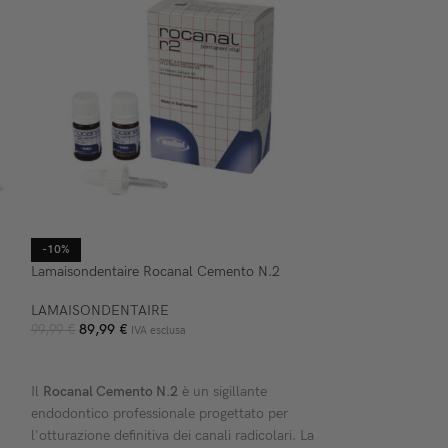
-10%
-27%
Lamaisondentaire Rocanal Cemento N.2
Maillefer Pro Ro
Canalare 4 X 0,5g
LAMAISONDENTAIRE
89,99
€
Maillefer
99,99
€
IVA esclusa
178,50
€
243,99
€
AGGIUNGI AL CARRELLO
AGGIUNGI AL C
Il
Rocanal Cemento N.2
è un sigillante
Il
Pro Root MTA
è 
endodontico professionale progettato per
riferimento per la
l'otturazione definitiva dei canali radicolari. La