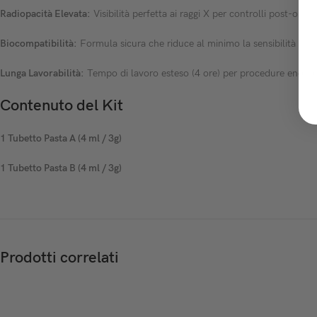
Radiopacità Elevata:
Visibilità perfetta ai raggi X per controlli post-operat
Biocompatibilità:
Formula sicura che riduce al minimo la sensibilità pos
Lunga Lavorabilità:
Tempo di lavoro esteso (4 ore) per procedure endod
Contenuto del Kit
1 Tubetto Pasta A (4 ml / 3g)
1 Tubetto Pasta B (4 ml / 3g)
Prodotti correlati