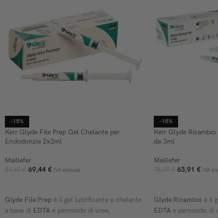
-15%
-15%
Kerr Glyde File Prep Gel Chelante per
Kerr Glyde Ricambio 
Endodonzia 2x3ml
da 3ml
Maillefer
Maillefer
69,44
€
63,91
€
81,69
€
75,19
€
IVA esclusa
IVA es
AGGIUNGI AL CARRELLO
AGGIUNGI AL CARR
Glyde File Prep
è il gel lubrificante e chelante
Glyde Ricambio
è il 
a base di
EDTA
e perossido di urea,
EDTA
e perossido di 