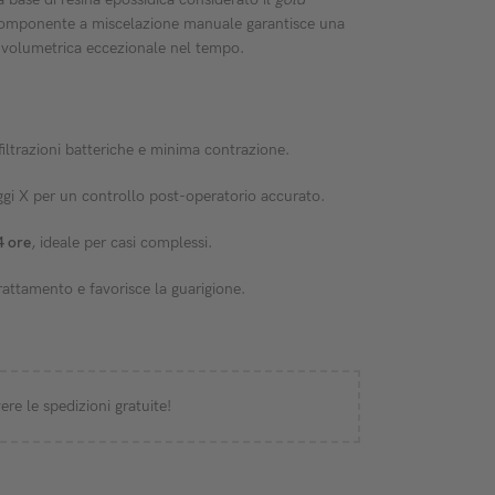
componente a miscelazione manuale garantisce una
tà volumetrica eccezionale nel tempo.
iltrazioni batteriche e minima contrazione.
raggi X per un controllo post-operatorio accurato.
4 ore
, ideale per casi complessi.
rattamento e favorisce la guarigione.
ere le spedizioni gratuite!