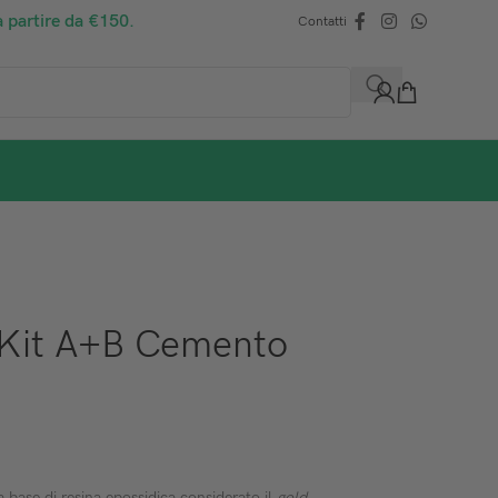
a partire da €150.
Contatti
 Kit A+B Cemento
base di resina epossidica considerato il
gold