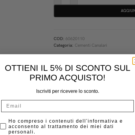
AGGIUN
COD:
60620110
Categoria:
Cementi Canalari
OTTIENI IL 5% DI SCONTO SUL
PRIMO ACQUISTO!
DESCRIZIONE
Iscriviti per ricevere lo sconto.
 riconosciuto a livello mondiale per la sua affidabilità clinica. La form
el canale radicolare.
Privacy Policy
Ho compreso i contenuti dell'informativa e
acconsento al trattamento dei miei dati
per prevenire infiltrazioni batteriche.
personali.