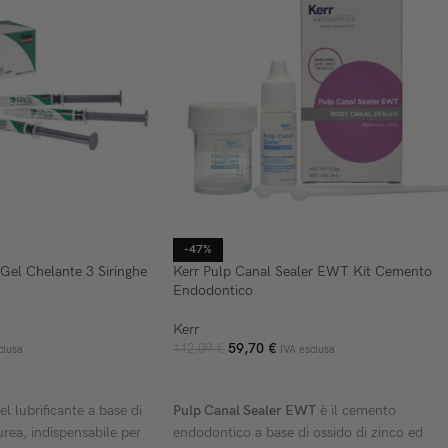
-47%
Gel Chelante 3 Siringhe
Kerr Pulp Canal Sealer EWT Kit Cemento
Endodontico
Kerr
59,70
€
112,09
€
clusa
IVA esclusa
ELLO
AGGIUNGI AL CARRELLO
gel lubrificante a base di
Pulp Canal Sealer EWT
è il cemento
urea, indispensabile per
endodontico a base di ossido di zinco ed