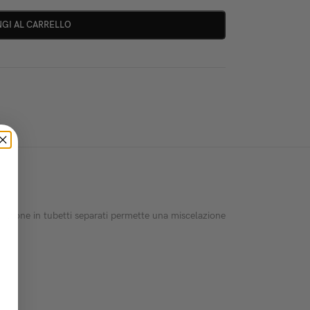
GI AL CARRELLO
ulazione in tubetti separati permette una miscelazione