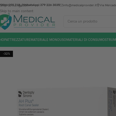
Skip to navigation
0966 255 718
(WhatsApp) 379 226 3035
info@medicalprovider.it
Via Mercada
Skip to main content
HOP
ATTREZZATURE
MATERIALE MONOUSO
MATERIALI DI CONSUMO
STRUM
-32%