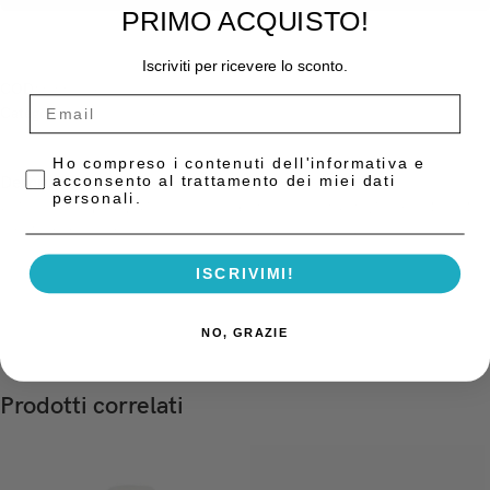
PRIMO ACQUISTO!
Iscriviti per ricevere lo sconto.
COD:
58326/KH
Categoria:
Ablatori e Sbiancatori
Privacy Policy
Ho compreso i contenuti dell'informativa e
acconsento al trattamento dei miei dati
Descrizione
personali.
KIT per P5 HYGENIST, composto da 10 inserti (1S, 10Z, H3, H4L, H4R,
H1, TK1–1L, PH1, PH2R, PH2L), 3 Chiavette, un Box
ISCRIVIMI!
NO, GRAZIE
Prodotti correlati