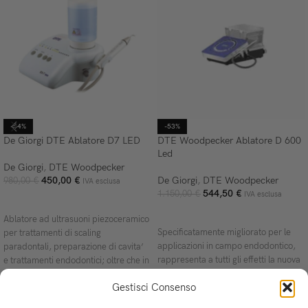
-54%
-53%
De Giorgi DTE Ablatore D7 LED
DTE Woodpecker Ablatore D 600
Led
De Giorgi
,
DTE Woodpecker
450,00
€
De Giorgi
,
DTE Woodpecker
980,00
€
IVA esclusa
544,50
€
1.150,00
€
IVA esclusa
AGGIUNGI AL CARRELLO
AGGIUNGI AL CARRELLO
Ablatore ad ultrasuoni piezoceramico
Specificatamente migliorato per le
per trattamenti di scaling
applicazioni in campo endodontico,
paradontali, preparazione di cavita’
rappresenta a tutti gli effetti la nuova
e trattamenti endodontici; oltre che in
generazione di scaler
modalita’ standard,
Gestisci Consenso
– Trattamento indolore del paziente
– Compatibile SATELEC